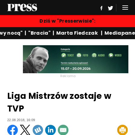
Dziś w "Presserwisie":
 nocą"
|
"Bracia"
|
Marta Fiedczak
|
Mediapanel
Reklama
Liga Mistrzów zostaje w
TVP
22.08.2018, 16:09