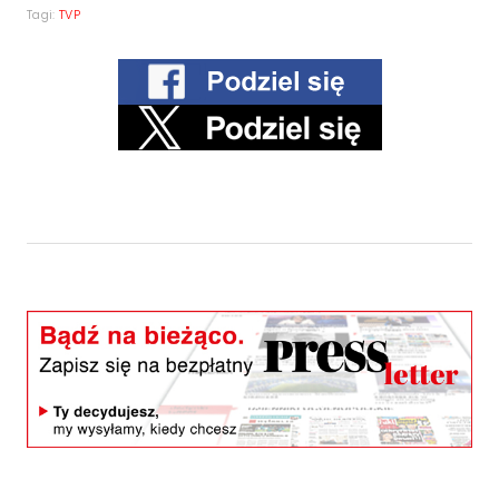
Tagi:
TVP