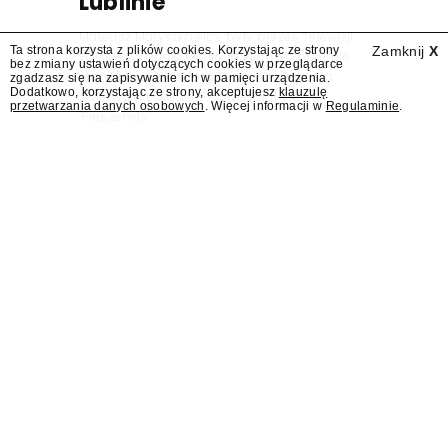
Lublinie
Mateusz Matyszkowicz, były prezes Telewizji
Ta strona korzysta z plików cookies. Korzystając ze strony
Zamknij
X
Polskiej, w poniedziałek 10 sierpnia obejmie
bez zmiany ustawień dotyczących cookies w przeglądarce
stanowisko dyrektora Teatru im. Juliusza
zgadzasz się na zapisywanie ich w pamięci urządzenia.
Dodatkowo, korzystając ze strony, akceptujesz
klauzulę
Osterwy w Lublinie – dowiedział się
przetwarzania danych osobowych
. Więcej informacji w
Regulaminie
.
"Presserwis".