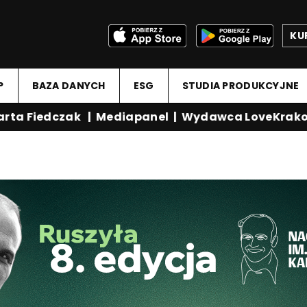
KU
P
BAZA DANYCH
ESG
STUDIA PRODUKCYJNE
ta Fiedczak
|
Mediapanel
|
Wydawca LoveKrakow