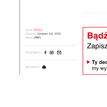
Dział:
PRASA
Dodano:
Sierpień 08, 2018
Autor:
(PAP)
Udostępnij:
Narzędzia: