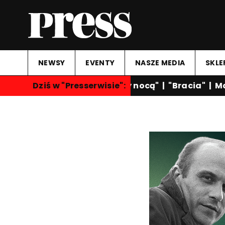
NEWSY
EVENTY
NASZE MEDIA
SKLE
Dziś w "Presserwisie":
"Rozmowy nocą"
|
"Bracia"
|
Mar