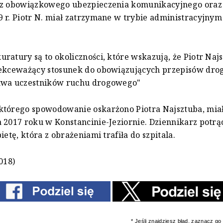
 z obowiązkowego ubezpieczenia komunikacyjnego oraz
 r. Piotr N. miał zatrzymane w trybie administracyjny
ratury są to okoliczności, które wskazują, że Piotr Naj
lekceważący stosunek do obowiązujących przepisów dro
twa uczestników ruchu drogowego"
którego spowodowanie oskarżono Piotra Najsztuba, miał
 2017 roku w Konstancinie-Jeziornie. Dziennikarz potrąc
ietę, która z obrażeniami trafiła do szpitala.
018)
* Jeśli znajdziesz błąd, zaznacz go i