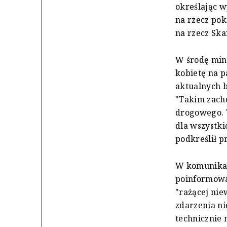
określając wy
na rzecz pok
na rzecz Ska
W środę mini
kobietę na p
aktualnych b
"Takim zach
drogowego. W
dla wszystki
podkreślił p
W komunikac
poinformowa
"rażącej nie
zdarzenia ni
technicznie 