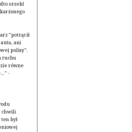
adto orzekł
oskarżonego
arz "potrącił
auta, ani
wej polisy".
a ruchu
dzie równe
.." -
ą
wodu
 chwili
 ten był
zeniowej