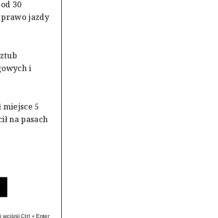
 od 30
m prawo jazdy
sztub
gowych i
 miejsce 5
ił na pasach
 wciśnij Ctrl + Enter