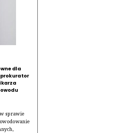
ówne dla
 prokurator
nikarza
 powodu
 w sprawie
spowodowanie
nnych,