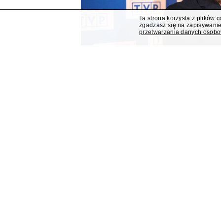
Ta strona korzysta z plików 
zgadzasz się na zapisywanie
przetwarzania danych osob
Mateusz Matyszkowicz od
dyrektorem Teatru im. Ju
Lublinie
Mateusz Matyszkowicz, były prezes Telewizji Pols
obejmie stanowisko dyrektora Teatru im. Julius
się "Presserwis".