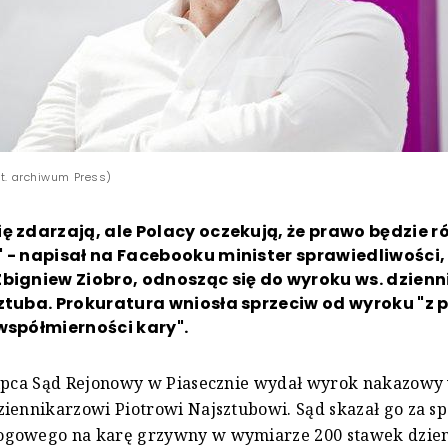
ot. archiwum Press)
ę zdarzają, ale Polacy oczekują, że prawo będzie r
 - napisał na Facebooku minister sprawiedliwości,
bigniew Ziobro, odnosząc się do wyroku ws. dzien
ztuba. Prokuratura wniosła sprzeciw od wyroku "z
współmierności kary".
lipca Sąd Rejonowy w Piasecznie wydał wyrok nakazowy
ziennikarzowi Piotrowi Najsztubowi. Sąd skazał go za 
gowego na karę grzywny w wymiarze 200 stawek dzie