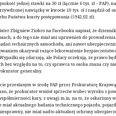
sokość jednej stawki na 30 zł (łącznie 6 tys. zł – PAP), n
rzywdzonej nawiązkę w kwocie 10 tys. zł i zasądził od 
rbu Państwa koszty postępowania (5942,02 zł).
ster Zbigniew Ziobro na Facebooku napisał, że dziennik
asach, a do tego nie miał ani uprawnień do prowadzenia 
adań technicznych samochodu, ani nawet ubezpieczenio
owaniem okazywał rażące lekceważenie bezpieczeństw
ypadki się zdarzają, ale Polacy oczekują, że prawo bę
ch bez względu na to, czy sprawca to osoba znana czy nie.
rokurator generalny.
ie przesłanym w środę PAP przez Prokuraturę Krajow
no, że prokurator wniósł sprzeciw wobec wyroku z po
współmierności kary, z uwagi m.in. na to, że oskarżony w
e miał aktualnego badania technicznego pojazdu, pojazd
niesprawny, nie miał nadto aktualnej ochrony ubezpiec