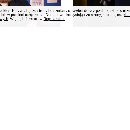
cookies. Korzystając ze strony bez zmiany ustawień dotyczących cookies w prz
 ich w pamięci urządzenia. Dodatkowo, korzystając ze strony, akceptujesz
kla
owych
. Więcej informacji w
Regulaminie
.
 poniedziałku
Były rzecznik MS
liusza Osterwy w
członkini KRRiT 
Do Krajowej Rady Radiofonii i Te
Ministerstwa Spraw Zagraniczn
kiej, w poniedziałek 10 sierpnia
dowiedział się "Presserwis".
za Osterwy w Lublinie – dowiedział