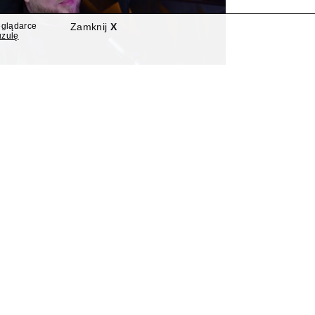
eglądarce
Zamknij
X
uzulę
Z Łukasz Jasina asystentem
Marzeny Paczuskiej
lewizji dołączył Łukasz Jasina, rzecznik
ych za rządów Prawa i Sprawiedliwości –