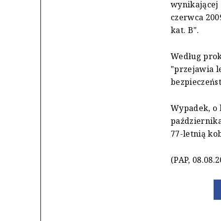
wynikającej
czerwca 2009
kat. B".
Według proku
"przejawia 
bezpieczeńs
Wypadek, o 
października
77-letnią kob
(PAP, 08.08.2