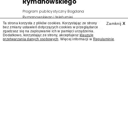
Rymanowskiego
Program publicystyczny Bogdana
Rymanowskiego i teleturniej
muzyczny "Hitster. Muzyczna gra przebojów"
Ta strona korzysta z plików cookies. Korzystając ze strony
Zamknij
X
bez zmiany ustawień dotyczących cookies w przeglądarce
znajdą się wśród jesiennych nowości Polsatu.
zgadzasz się na zapisywanie ich w pamięci urządzenia.
Polsat przejmuje od TVN program "Lego
Dodatkowo, korzystając ze strony, akceptujesz
klauzulę
przetwarzania danych osobowych
. Więcej informacji w
Regulaminie
.
Masters".