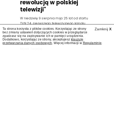
rewolucją w polskiej
telewizji"
W niedzielę 9 sierpnia mija 25 lat od startu
TVN 24, pierwszego telewizyjnego kanału
informacyjnego w Polsce. Na ten dzień
Ta strona korzysta z plików cookies. Korzystając ze strony
Zamknij
X
bez zmiany ustawień dotyczących cookies w przeglądarce
zaplanowano finał urodzinowej trasy stacji
zgadzasz się na zapisywanie ich w pamięci urządzenia.
"Jesteśmy stąd". 25 lat TVN 24 dla Press.pl
Dodatkowo, korzystając ze strony, akceptujesz
klauzulę
przetwarzania danych osobowych
. Więcej informacji w
Regulaminie
.
podsumowują Jarosław Kuźniar, Tomasz Lis i
Marek Twaróg.