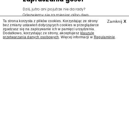
Dziś, jutro ani pojutrze nie da rady?
Odezwiemy się za miesiąc albo dwa.
Wydawcy programów są mistrzami sztuki
Ta strona korzysta z plików cookies. Korzystając ze strony
Zamknij
X
bez zmiany ustawień dotyczących cookies w przeglądarce
zapraszania gości.
zgadzasz się na zapisywanie ich w pamięci urządzenia.
Dodatkowo, korzystając ze strony, akceptujesz
klauzulę
przetwarzania danych osobowych
. Więcej informacji w
Regulaminie
.