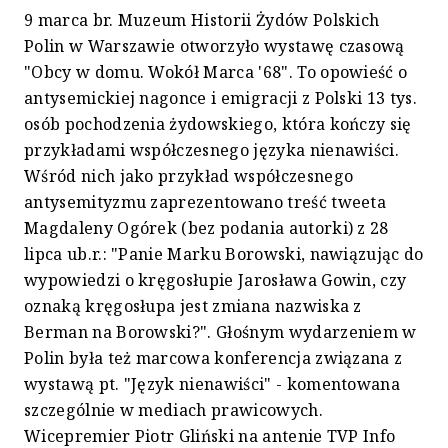
9 marca br. Muzeum Historii Żydów Polskich
Polin w Warszawie otworzyło wystawę czasową
"Obcy w domu. Wokół Marca '68". To opowieść o
antysemickiej nagonce i emigracji z Polski 13 tys.
osób pochodzenia żydowskiego, która kończy się
przykładami współczesnego języka nienawiści.
Wśród nich jako przykład współczesnego
antysemityzmu zaprezentowano treść tweeta
Magdaleny Ogórek (bez podania autorki) z 28
lipca ub.r.: "Panie Marku Borowski, nawiązując do
wypowiedzi o kręgosłupie Jarosława Gowin, czy
oznaką kręgosłupa jest zmiana nazwiska z
Berman na Borowski?". Głośnym wydarzeniem w
Polin była też marcowa konferencja związana z
wystawą pt. "Język nienawiści" - komentowana
szczególnie w mediach prawicowych.
Wicepremier Piotr Gliński na antenie TVP Info