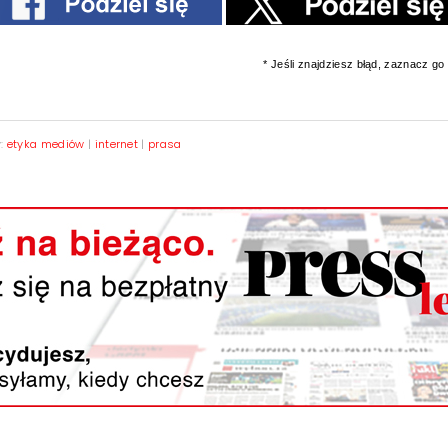
* Jeśli znajdziesz błąd, zaznacz go i
y:
etyka mediów
|
internet
|
prasa