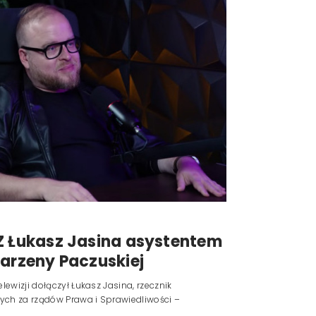
Z Łukasz Jasina asystentem
Marzeny Paczuskiej
lewizji dołączył Łukasz Jasina, rzecznik
ych za rządów Prawa i Sprawiedliwości –