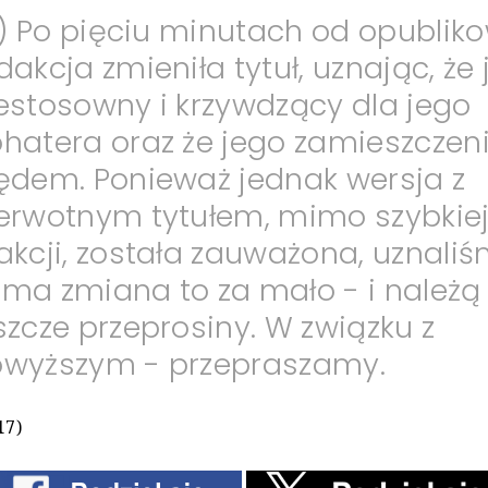
..) Po pięciu minutach od opublik
dakcja zmieniła tytuł, uznając, że 
estosowny i krzywdzący dla jego
hatera oraz że jego zamieszczeni
ędem. Ponieważ jednak wersja z
erwotnym tytułem, mimo szybkie
akcji, została zauważona, uznaliś
ma zmiana to za mało - i należą 
szcze przeprosiny. W związku z
wyższym - przepraszamy.
17)