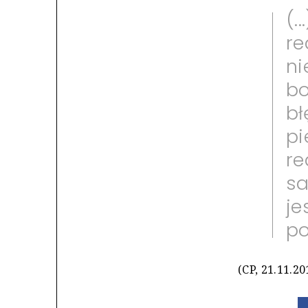
(.
re
ni
bo
bł
pi
re
sa
je
po
(CP, 21.11.20