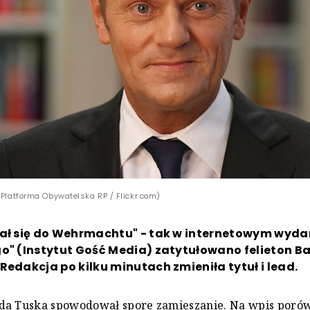
 Platforma Obywatelska RP / Flickr.com)
sał się do Wehrmachtu" - tak w internetowym wyda
o" (Instytut Gość Media) zatytułowano felieton B
Redakcja po kilku minutach zmieniła tytuł i lead.
da Tuska spowodował spore zamieszanie. Na wpis poró