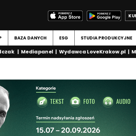
KU
P
BAZA DANYCH
ESG
STUDIA PRODUKCYJNE
zak
|
Mediapanel
|
Wydawca LoveKrakow.pl
|
Medi