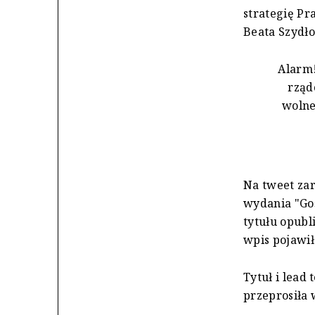
strategię Pr
Beata Szydło
Alarm!
rząd
wolne
Na tweet za
wydania "Goś
tytułu opubl
wpis pojawił
Tytuł i lead
przeprosiła 