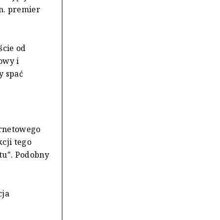
n. premier
ście od
owy i
y spać
ernetowego
cji tego
tu". Podobny
cja