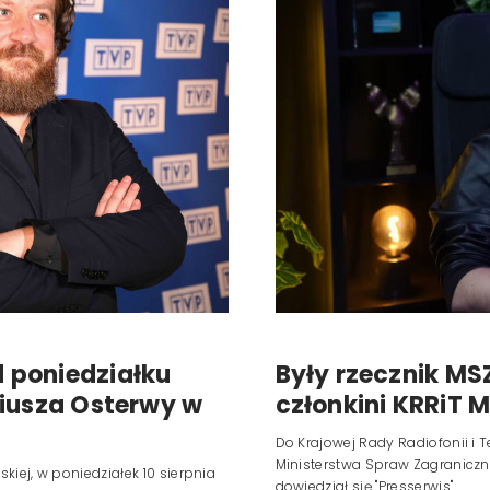
 poniedziałku
Były rzecznik MS
liusza Osterwy w
członkini KRRiT 
Do Krajowej Rady Radiofonii i Te
Ministerstwa Spraw Zagraniczn
kiej, w poniedziałek 10 sierpnia
dowiedział się "Presserwis".