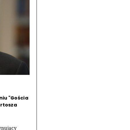
niu "Gościa
artosza
wnujący