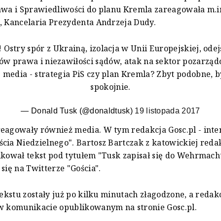
awa i Sprawiedliwości do planu Kremla zareagowała m.i
, Kancelaria Prezydenta Andrzeja Dudy.
 Ostry spór z Ukrainą, izolacja w Unii Europejskiej, odej
ów prawa i niezawiłości sądów, atak na sektor pozarząd
 media - strategia PiS czy plan Kremla? Zbyt podobne, b
spokojnie.
— Donald Tusk (@donaldtusk)
19 listopada 2017
reagowały również media. W tym redakcja Gosc.pl - int
cia Niedzielnego". Bartosz Bartczak z katowickiej redak
ikował tekst pod tytułem "Tusk zapisał się do Wehrmach
 się na Twitterze "Gościa".
 tekstu zostały już po kilku minutach złagodzone, a redak
w komunikacie opublikowanym na stronie Gosc.pl.