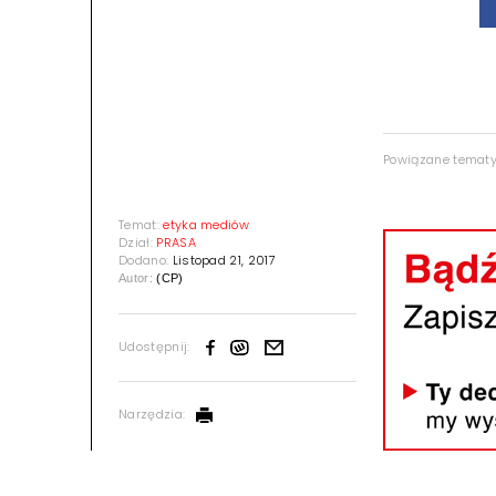
Powiązane temat
Temat:
etyka mediów
Dział:
PRASA
Dodano:
Listopad 21, 2017
Autor:
(CP)
Udostępnij:
Narzędzia: