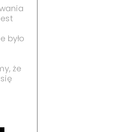
owania
jest
e było
j
my, że
się