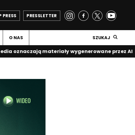
P PRESS
PRESSLETTER
O NAS
SZUKAJ
a oznaczają materiały wygenerowane przez AI
|
S