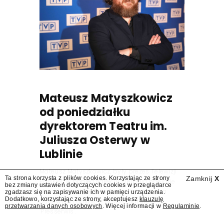
Mateusz Matyszkowicz
od poniedziałku
dyrektorem Teatru im.
Juliusza Osterwy w
Lublinie
Mateusz Matyszkowicz, były prezes Telewizji
Ta strona korzysta z plików cookies. Korzystając ze strony
Zamknij
X
Polskiej, w poniedziałek 10 sierpnia obejmie
bez zmiany ustawień dotyczących cookies w przeglądarce
stanowisko dyrektora Teatru im. Juliusza
zgadzasz się na zapisywanie ich w pamięci urządzenia.
Dodatkowo, korzystając ze strony, akceptujesz
klauzulę
Osterwy w Lublinie – dowiedział się
przetwarzania danych osobowych
. Więcej informacji w
Regulaminie
.
"Presserwis".