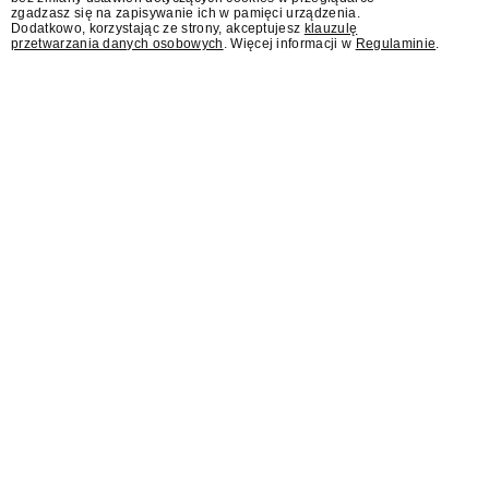
zapraszania gości.
zgadzasz się na zapisywanie ich w pamięci urządzenia.
Dodatkowo, korzystając ze strony, akceptujesz
klauzulę
przetwarzania danych osobowych
. Więcej informacji w
Regulaminie
.
AI Act wprowadza dla