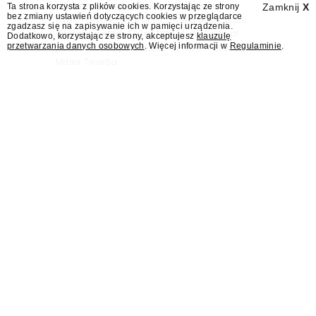
informacyjnego w Polsce. Na ten dzień
Ta strona korzysta z plików cookies. Korzystając ze strony
Zamknij
X
bez zmiany ustawień dotyczących cookies w przeglądarce
zaplanowano finał urodzinowej trasy stacji
zgadzasz się na zapisywanie ich w pamięci urządzenia.
"Jesteśmy stąd". 25 lat TVN 24 dla Press.pl
Dodatkowo, korzystając ze strony, akceptujesz
klauzulę
przetwarzania danych osobowych
. Więcej informacji w
Regulaminie
.
podsumowują Jarosław Kuźniar, Tomasz Lis i
Marek Twaróg.