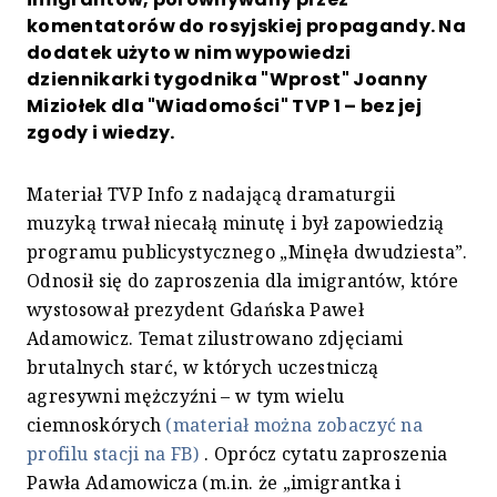
komentatorów do rosyjskiej propagandy. Na
dodatek użyto w nim wypowiedzi
dziennikarki tygodnika "Wprost" Joanny
Miziołek dla "Wiadomości" TVP 1 – bez jej
zgody i wiedzy.
Materiał TVP Info z nadającą dramaturgii
muzyką trwał niecałą minutę i był zapowiedzią
programu publicystycznego „Minęła dwudziesta”.
Odnosił się do zaproszenia dla imigrantów, które
wystosował prezydent Gdańska Paweł
Adamowicz. Temat zilustrowano zdjęciami
brutalnych starć, w których uczestniczą
agresywni mężczyźni – w tym wielu
ciemnoskórych
(materiał można zobaczyć na
profilu stacji na FB)
. Oprócz cytatu zaproszenia
Pawła Adamowicza (m.in. że „imigrantka i