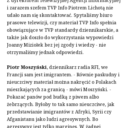
Z dyrektorem Telewizyjnej Agencji Informacyjnej
i zarazem szefem TVP Info Piotrem Lichotą nie
udało nam się skontaktować. Spytaliśmy biuro
prasowe telewizji, czy materiał TVP Info spełnia
obowiązujące w TVP standardy dziennikarskie, a
także jak doszło do wykorzystania wypowiedzi
Joanny Miziołek bez jej zgody i wiedzy - nie
otrzymaliśmy jednak odpowiedzi.
Piotr Moszyński
, dziennikarz radia RFI, we
Francji sam jest imigrantem. - Równie paskudny i
nieuczciwy materiał można nakręcić o Polakach
mieszkających za granicą - mówi Moszyński. -
Pokazać panów pod budką z piwem albo
żebrzących. Byłoby to tak samo nieuczciwe, jak
przedstawianie imigrantów z Afryki, Syrii czy
Afganistanu jako ludzi agresywnych. Bo
agresywny jest tylko margines. W żadnej