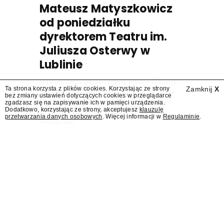
Mateusz Matyszkowicz
od poniedziałku
dyrektorem Teatru im.
Juliusza Osterwy w
Lublinie
Mateusz Matyszkowicz, były prezes Telewizji
Ta strona korzysta z plików cookies. Korzystając ze strony
Zamknij
X
Polskiej, w poniedziałek 10 sierpnia obejmie
bez zmiany ustawień dotyczących cookies w przeglądarce
stanowisko dyrektora Teatru im. Juliusza
zgadzasz się na zapisywanie ich w pamięci urządzenia.
Dodatkowo, korzystając ze strony, akceptujesz
klauzulę
Osterwy w Lublinie – dowiedział się
przetwarzania danych osobowych
. Więcej informacji w
Regulaminie
.
"Presserwis".