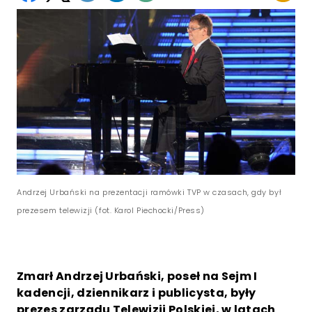
Andrzej Urbański na prezentacji ramówki TVP w czasach, gdy był
prezesem telewizji (fot. Karol Piechocki/Press)
Zmarł Andrzej Urbański, poseł na Sejm I
kadencji, dziennikarz i publicysta, były
prezes zarządu Telewizji Polskiej, w latach