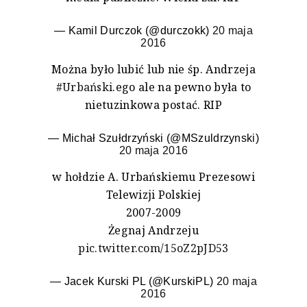
— Kamil Durczok (@durczokk)
20 maja
2016
Można było lubić lub nie śp. Andrzeja
#Urbański
.ego ale na pewno była to
nietuzinkowa postać. RIP
— Michał Szułdrzyński (@MSzuldrzynski)
20 maja 2016
w hołdzie A. Urbańskiemu Prezesowi
Telewizji Polskiej
2007-2009
Żegnaj Andrzeju
pic.twitter.com/15oZ2pJD53
— Jacek Kurski PL (@KurskiPL)
20 maja
2016