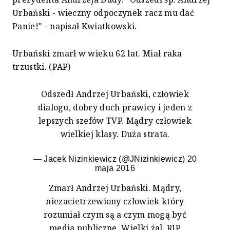
Urbański - wieczny odpoczynek racz mu dać
Panie!" - napisał Kwiatkowski.
Urbański zmarł w wieku 62 lat. Miał raka
trzustki. (PAP)
Odszedł Andrzej Urbański, człowiek
dialogu, dobry duch prawicy i jeden z
lepszych szefów TVP. Mądry człowiek
wielkiej klasy. Duża strata.
— Jacek Nizinkiewicz (@JNizinkiewicz)
20
maja 2016
Zmarł Andrzej Urbański. Mądry,
niezacietrzewiony człowiek który
rozumiał czym są a czym mogą być
media publiczne. Wielki żal. RIP