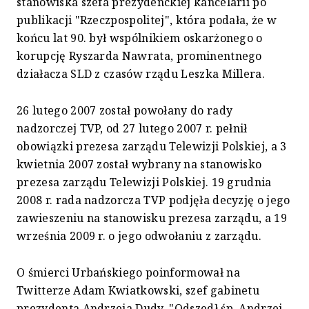
stanowiska szefa prezydenckiej kancelarii po
publikacji "Rzeczpospolitej", która podała, że w
końcu lat 90. był wspólnikiem oskarżonego o
korupcję Ryszarda Nawrata, prominentnego
działacza SLD z czasów rządu Leszka Millera.
26 lutego 2007 został powołany do rady
nadzorczej TVP, od 27 lutego 2007 r. pełnił
obowiązki prezesa zarządu Telewizji Polskiej, a 3
kwietnia 2007 został wybrany na stanowisko
prezesa zarządu Telewizji Polskiej. 19 grudnia
2008 r. rada nadzorcza TVP podjęła decyzję o jego
zawieszeniu na stanowisku prezesa zarządu, a 19
września 2009 r. o jego odwołaniu z zarządu.
O śmierci Urbańskiego poinformował na
Twitterze Adam Kwiatkowski, szef gabinetu
prezydenta Andrzeja Dudy. "Odszedł śp. Andrzej