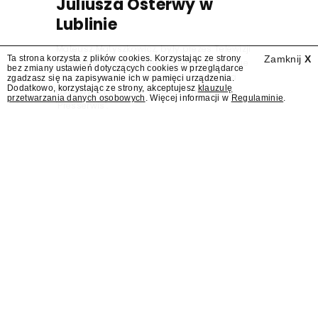
Juliusza Osterwy w
Lublinie
Mateusz Matyszkowicz, były prezes Telewizji
Ta strona korzysta z plików cookies. Korzystając ze strony
Zamknij
X
Polskiej, w poniedziałek 10 sierpnia obejmie
bez zmiany ustawień dotyczących cookies w przeglądarce
stanowisko dyrektora Teatru im. Juliusza
zgadzasz się na zapisywanie ich w pamięci urządzenia.
Dodatkowo, korzystając ze strony, akceptujesz
klauzulę
Osterwy w Lublinie – dowiedział się
przetwarzania danych osobowych
. Więcej informacji w
Regulaminie
.
"Presserwis".