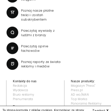
Poznaj nasze płatne
treści i zostań
subskrybentem
Przeczytaj wywiady z
ludźmi z branży
Przeczytaj opinie
fachowców
Poznaj raporty ze świata
reklamy i mediów
Kontakty do nas
Nasze produkty:
Redakcja
Magazyn "Press"
Wydawca
Press.pl
Biuro reklamy
AD wo/MAN
Prenumerata
Top Marka
Panorama Reklamy
Prawne:
Grand Video Awards
Ta strona korzysta z plików cookies. Korzystając ze strony
Zamknij
X
Regulamin