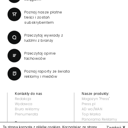
Poznaj nasze płatne
treści i zostań
subskrybentem
Przeczytaj wywiady z
ludźmi z branży
Przeczytaj opinie
fachowców
Poznaj raporty ze świata
reklamy i mediów
Kontakty do nas
Nasze produkty:
Redakcja
Magazyn "Press"
Wydawca
Press.pl
Biuro reklamy
AD wo/MAN
Prenumerata
Top Marka
Panorama Reklamy
Prawne:
Grand Video Awards
Ta strona korzysta z plików cookies. Korzystając ze strony
Zamknij
X
Regulamin