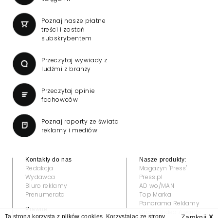
Poznaj nasze płatne
treści i zostań
subskrybentem
Przeczytaj wywiady z
ludźmi z branży
Przeczytaj opinie
fachowców
Poznaj raporty ze świata
reklamy i mediów
Kontakty do nas
Nasze produkty:
Redakcja
Magazyn "Press"
Wydawca
Press.pl
Biuro reklamy
AD wo/MAN
Prenumerata
Top Marka
Panorama Reklamy
Prawne:
Grand Video Awards
Ta strona korzysta z plików cookies. Korzystając ze strony
Zamknij
X
Regulamin