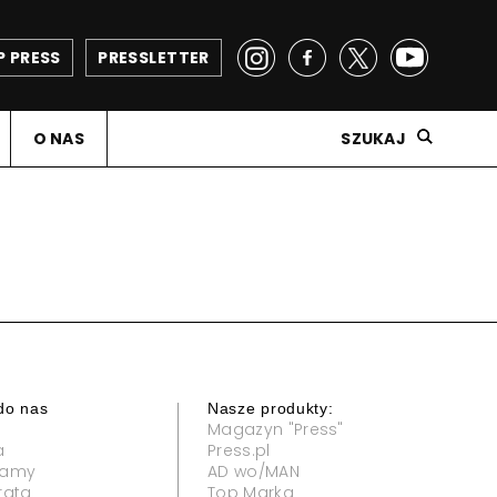
P PRESS
PRESSLETTER
O NAS
SZUKAJ
do nas
Nasze produkty:
Magazyn "Press"
a
Press.pl
klamy
AD wo/MAN
rata
Top Marka