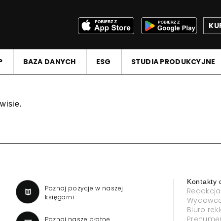
KU
P
BAZA DANYCH
ESG
STUDIA PRODUKCYJNE
wisie.
Kontakty 
a
Poznaj pozycje w naszej
Redakcja
księgarni
Wydawc
Biuro re
Prenume
Poznaj nasze płatne