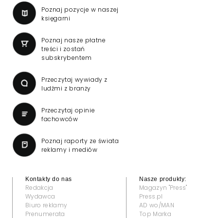
Poznaj pozycje w naszej
księgarni
Poznaj nasze płatne
treści i zostań
subskrybentem
Przeczytaj wywiady z
ludźmi z branży
Przeczytaj opinie
fachowców
Poznaj raporty ze świata
reklamy i mediów
Kontakty do nas
Nasze produkty:
Redakcja
Magazyn "Press"
Wydawca
Press.pl
Biuro reklamy
AD wo/MAN
Prenumerata
Top Marka