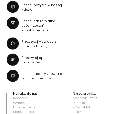
Poznaj pozycje w naszej
księgarni
Poznaj nasze płatne
treści i zostań
subskrybentem
Przeczytaj wywiady z
ludźmi z branży
Przeczytaj opinie
fachowców
Poznaj raporty ze świata
reklamy i mediów
Kontakty do nas
Nasze produkty:
Redakcja
Magazyn "Press"
Wydawca
Press.pl
Biuro reklamy
AD wo/MAN
Prenumerata
Top Marka