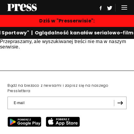
Dziś w "Presserwisie":
d Sportowy"
|
Oglądalność kanałów serialowo-fil
Przepraszamy, ale wyszukiwanej treści nie ma w naszym
serwisie.
Bądź na bieżaco z newsami i zapisz się na naszego
Presslettera