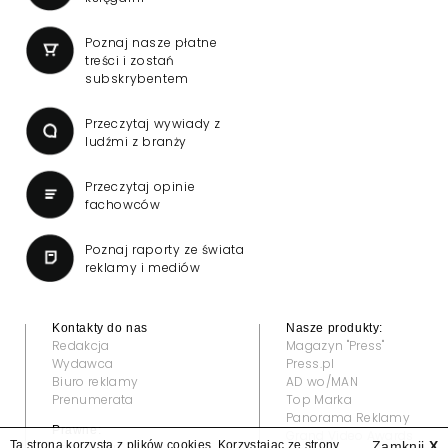
Poznaj nasze płatne
treści i zostań
subskrybentem
Przeczytaj wywiady z
ludźmi z branży
Przeczytaj opinie
fachowców
Poznaj raporty ze świata
reklamy i mediów
Kontakty do nas
Nasze produkty:
Redakcja
Magazyn "Press"
Wydawca
Press.pl
Biuro reklamy
AD wo/MAN
Prenumerata
Top Marka
Panorama Reklamy
Prawne:
Grand Video Awards
Ta strona korzysta z plików cookies. Korzystając ze strony
Zamknij
X
Regulamin