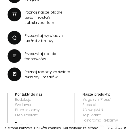
Poznaj nasze płatne
treści i zostań
subskrybentem
Przeczytaj wywiady z
ludźmi z branży
Przeczytaj opinie
fachowców
Poznaj raporty ze świata
reklamy i mediów
Kontakty do nas
Nasze produkty:
Redakcja
Magazyn "Press"
Wydawca
Press.pl
Biuro reklamy
AD wo/MAN
Prenumerata
Top Marka
Panorama Reklamy
Prawne:
Grand Video Awards
Ta strona korzysta z plików cookies. Korzystając ze strony
Zamknij
X
Regulamin