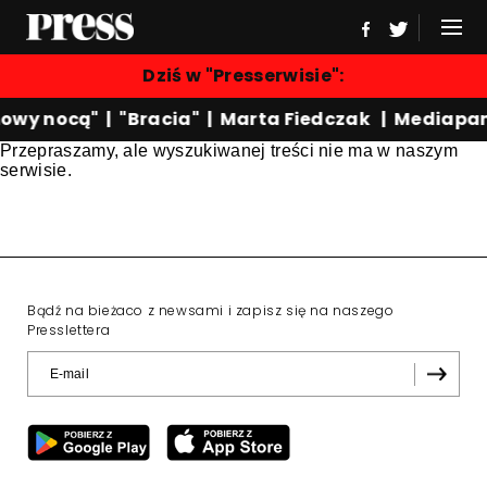
Dziś w "Presserwisie":
owy nocą"
|
"Bracia"
|
Marta Fiedczak
|
Mediapan
Przepraszamy, ale wyszukiwanej treści nie ma w naszym
serwisie.
Bądź na bieżaco z newsami i zapisz się na naszego
Presslettera