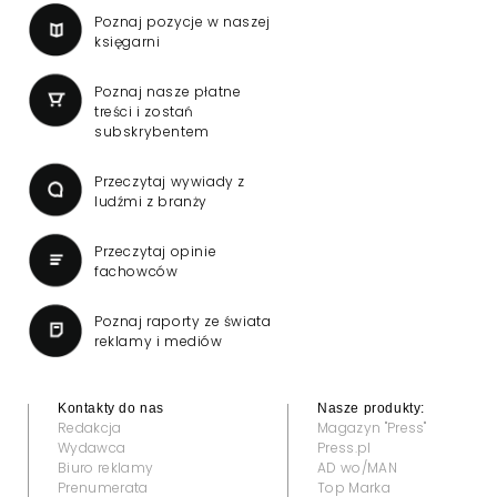
Poznaj pozycje w naszej
księgarni
Poznaj nasze płatne
treści i zostań
subskrybentem
Przeczytaj wywiady z
ludźmi z branży
Przeczytaj opinie
fachowców
Poznaj raporty ze świata
reklamy i mediów
Kontakty do nas
Nasze produkty:
Redakcja
Magazyn "Press"
Wydawca
Press.pl
Biuro reklamy
AD wo/MAN
Prenumerata
Top Marka