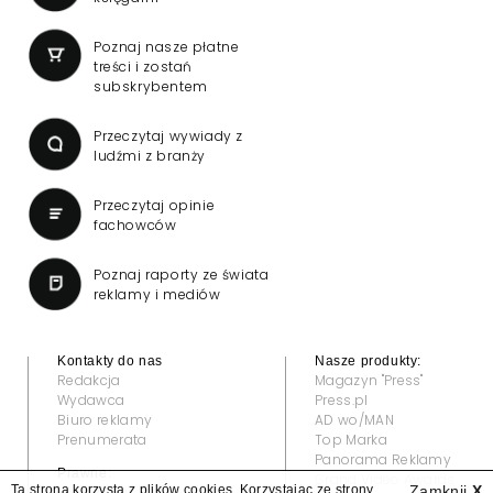
Poznaj nasze płatne
treści i zostań
subskrybentem
Przeczytaj wywiady z
ludźmi z branży
Przeczytaj opinie
fachowców
Poznaj raporty ze świata
reklamy i mediów
Kontakty do nas
Nasze produkty:
Redakcja
Magazyn "Press"
Wydawca
Press.pl
Biuro reklamy
AD wo/MAN
Prenumerata
Top Marka
Panorama Reklamy
Prawne:
Grand Video Awards
Ta strona korzysta z plików cookies. Korzystając ze strony
Zamknij
X
Regulamin