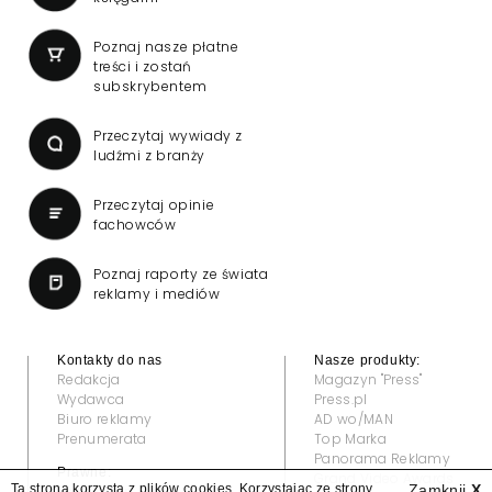
Poznaj nasze płatne
treści i zostań
subskrybentem
Przeczytaj wywiady z
ludźmi z branży
Przeczytaj opinie
fachowców
Poznaj raporty ze świata
reklamy i mediów
Kontakty do nas
Nasze produkty:
Redakcja
Magazyn "Press"
Wydawca
Press.pl
Biuro reklamy
AD wo/MAN
Prenumerata
Top Marka
Panorama Reklamy
Prawne:
Grand Video Awards
Ta strona korzysta z plików cookies. Korzystając ze strony
Zamknij
X
Regulamin