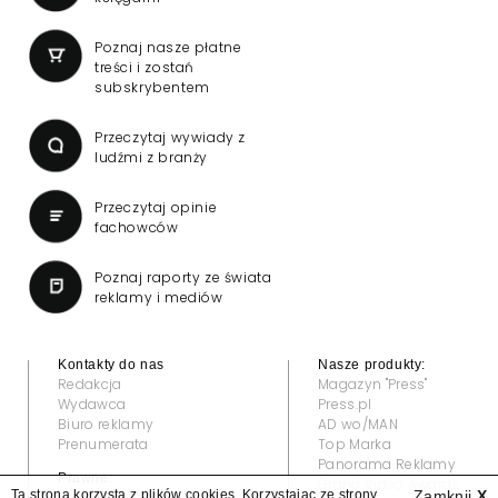
Poznaj nasze płatne
treści i zostań
subskrybentem
Przeczytaj wywiady z
ludźmi z branży
Przeczytaj opinie
fachowców
Poznaj raporty ze świata
reklamy i mediów
Kontakty do nas
Nasze produkty:
Redakcja
Magazyn "Press"
Wydawca
Press.pl
Biuro reklamy
AD wo/MAN
Prenumerata
Top Marka
Panorama Reklamy
Prawne:
Grand Video Awards
Ta strona korzysta z plików cookies. Korzystając ze strony
Zamknij
X
Regulamin