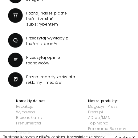
Poznaj nasze płatne
treści i zostań
subskrybentem
Przeczytaj wywiady z
ludźmi z branży
Przeczytaj opinie
fachowców
Poznaj raporty ze świata
reklamy i mediów
Kontakty do nas
Nasze produkty:
Redakcja
Magazyn "Press"
Wydawca
Press.pl
Biuro reklamy
AD wo/MAN
Prenumerata
Top Marka
Panorama Reklamy
Prawne:
Grand Video Awards
Ta strona korzysta z plików cookies. Korzystając ze strony
Zamknij
X
Regulamin