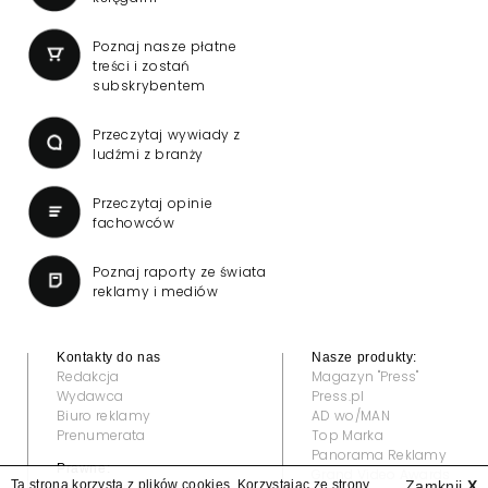
Poznaj nasze płatne
treści i zostań
subskrybentem
Przeczytaj wywiady z
ludźmi z branży
Przeczytaj opinie
fachowców
Poznaj raporty ze świata
reklamy i mediów
Kontakty do nas
Nasze produkty:
Redakcja
Magazyn "Press"
Wydawca
Press.pl
Biuro reklamy
AD wo/MAN
Prenumerata
Top Marka
Panorama Reklamy
Prawne:
Grand Video Awards
Ta strona korzysta z plików cookies. Korzystając ze strony
Zamknij
X
Regulamin