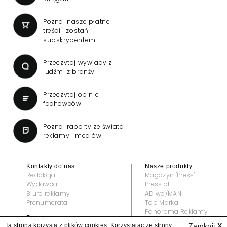
Poznaj nasze płatne
treści i zostań
subskrybentem
Przeczytaj wywiady z
ludźmi z branży
Przeczytaj opinie
fachowców
Poznaj raporty ze świata
reklamy i mediów
Kontakty do nas
Nasze produkty:
Redakcja
Magazyn "Press"
Wydawca
Press.pl
Biuro reklamy
AD wo/MAN
Prenumerata
Top Marka
Panorama Reklamy
Prawne:
Grand Video Awards
Ta strona korzysta z plików cookies. Korzystając ze strony
Zamknij
X
Regulamin