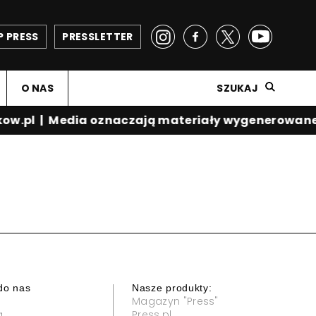
P PRESS
PRESSLETTER
O NAS
SZUKAJ
ow.pl
|
Media oznaczają materiały wygenerowane 
do nas
Nasze produkty:
Magazyn "Press"
a
Press.pl