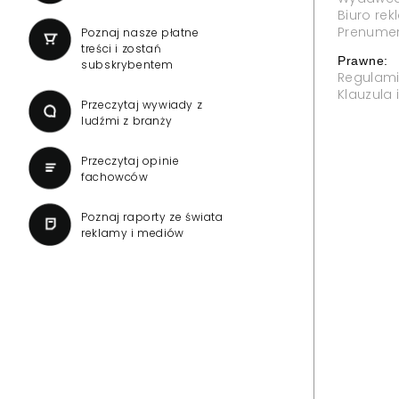
Biuro re
Prenume
Poznaj nasze płatne
treści i zostań
Prawne:
subskrybentem
Regulam
Klauzula
Przeczytaj wywiady z
ludźmi z branży
Przeczytaj opinie
fachowców
Poznaj raporty ze świata
reklamy i mediów