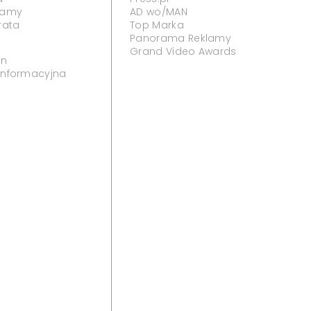
klamy
AD wo/MAN
rata
Top Marka
Panorama Reklamy
Grand Video Awards
in
 informacyjna