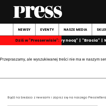
NEWSY
EVENTY
NASZE MEDIA
SKLE
Dziś w "Presserwisie":
"Rozmowy nocą"
|
"Bracia"
|
M
Przepraszamy, ale wyszukiwanej treści nie ma w naszym ser
Bądź na bieżaco z newsami i zapisz się na naszego Pressletter