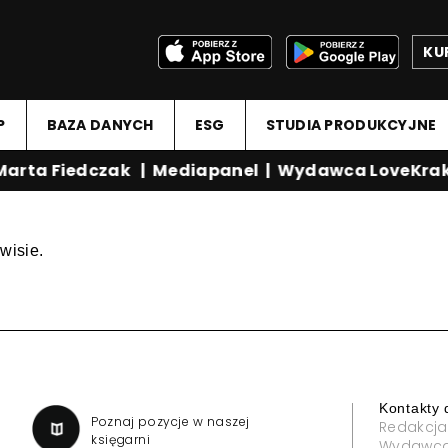
KU
P
BAZA DANYCH
ESG
STUDIA PRODUKCYJNE
arta Fiedczak
|
Mediapanel
|
Wydawca LoveKrak
wisie.
Kontakty 
a
Poznaj pozycje w naszej
Redakcja
księgarni
Wydawc