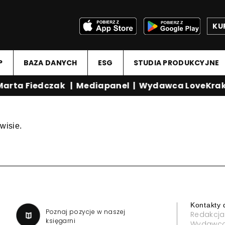
KU
P
BAZA DANYCH
ESG
STUDIA PRODUKCYJNE
arta Fiedczak
|
Mediapanel
|
Wydawca LoveKrak
wisie.
Kontakty 
a
Poznaj pozycje w naszej
Redakcja
księgarni
Wydawc