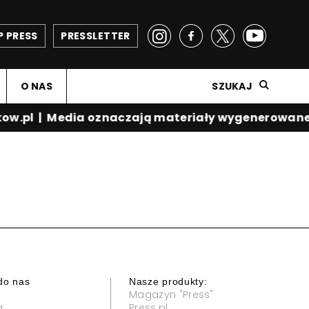
P PRESS
PRESSLETTER
O NAS
SZUKAJ
ow.pl
|
Media oznaczają materiały wygenerowane 
do nas
Nasze produkty:
Magazyn "Press"
a
Press.pl