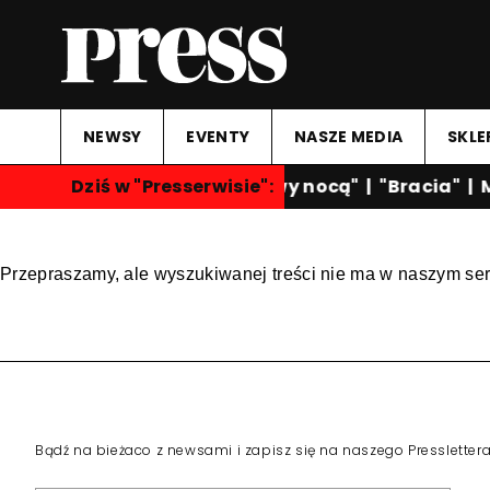
NEWSY
EVENTY
NASZE MEDIA
SKLE
Dziś w "Presserwisie":
"Rozmowy nocą"
|
"Bracia"
|
M
Przepraszamy, ale wyszukiwanej treści nie ma w naszym ser
Bądź na bieżaco z newsami i zapisz się na naszego Pressletter