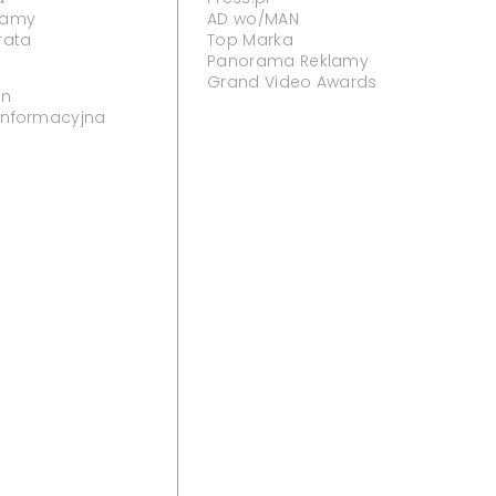
klamy
AD wo/MAN
rata
Top Marka
Panorama Reklamy
Grand Video Awards
in
 informacyjna