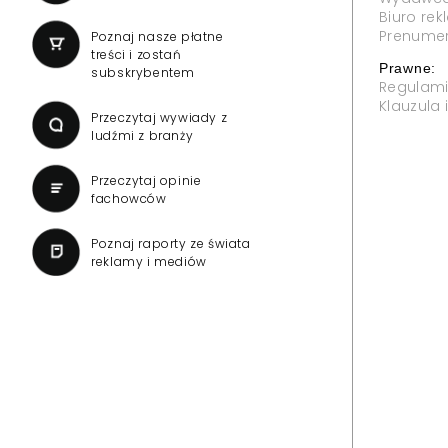
Biuro re
Prenume
Poznaj nasze płatne
treści i zostań
Prawne:
subskrybentem
Regulam
Klauzula
Przeczytaj wywiady z
ludźmi z branży
Przeczytaj opinie
fachowców
Poznaj raporty ze świata
reklamy i mediów