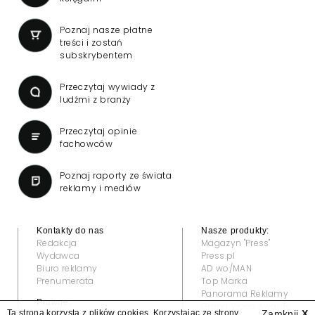
Poznaj nasze płatne
treści i zostań
subskrybentem
Przeczytaj wywiady z
ludźmi z branży
Przeczytaj opinie
fachowców
Poznaj raporty ze świata
reklamy i mediów
Kontakty do nas
Nasze produkty:
Redakcja
Magazyn "Press"
Wydawca
Press.pl
Biuro reklamy
AD wo/MAN
Prenumerata
Top Marka
Panorama Reklamy
Prawne:
Grand Video Awards
Ta strona korzysta z plików cookies. Korzystając ze strony
Zamknij
X
Regulamin