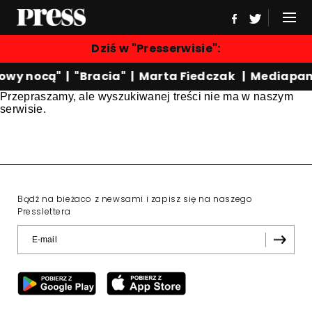
Dziś w "Presserwisie":
owy nocą"
|
"Bracia"
|
Marta Fiedczak
|
Mediapan
Przepraszamy, ale wyszukiwanej treści nie ma w naszym
serwisie.
Bądź na bieżaco z newsami i zapisz się na naszego
Presslettera