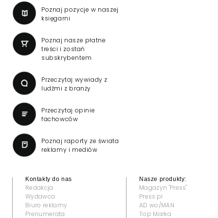
Poznaj pozycje w naszej
księgarni
Poznaj nasze płatne
treści i zostań
subskrybentem
Przeczytaj wywiady z
ludźmi z branży
Przeczytaj opinie
fachowców
Poznaj raporty ze świata
reklamy i mediów
Kontakty do nas
Nasze produkty:
Redakcja
Magazyn "Press"
Wydawca
Press.pl
Biuro reklamy
AD wo/MAN
Prenumerata
Top Marka