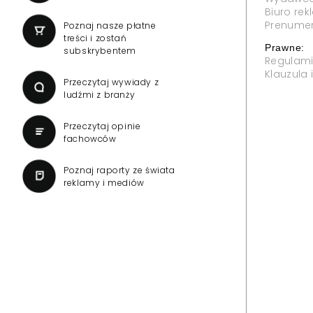
Biuro re
Prenume
Poznaj nasze płatne
treści i zostań
Prawne:
subskrybentem
Regulam
Klauzula
Przeczytaj wywiady z
ludźmi z branży
Przeczytaj opinie
fachowców
Poznaj raporty ze świata
reklamy i mediów