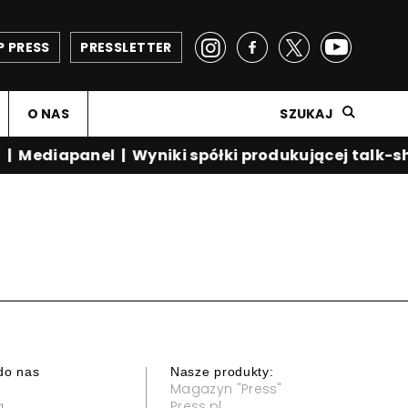
P PRESS
PRESSLETTER
O NAS
SZUKAJ
|
Mediapanel
|
Wyniki spółki produkującej talk-sh
do nas
Nasze produkty:
Magazyn "Press"
a
Press.pl