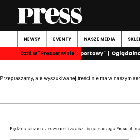
NEWSY
EVENTY
NASZE MEDIA
SKLE
Dziś w "Presserwisie":
"Przegląd Sportowy"
|
Oglądalnoś
Przepraszamy, ale wyszukiwanej treści nie ma w naszym ser
Bądź na bieżaco z newsami i zapisz się na naszego Pressletter