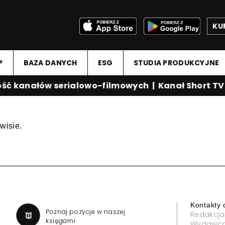
KU
P
BAZA DANYCH
ESG
STUDIA PRODUKCYJNE
ć kanałów serialowo-filmowych
|
Kanał Short TV
wisie.
Kontakty 
a
Poznaj pozycje w naszej
Redakcja
księgarni
Wydawc