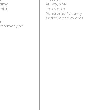
klamy
AD wo/MAN
rata
Top Marka
Panorama Reklamy
Grand Video Awards
in
 informacyjna