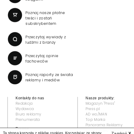
Poznaj nasze płatne
treści i zostań
subskrybentem
Przeczytaj wywiady z
ludźmi z branży
Przeczytaj opinie
fachowców
Poznaj raporty ze świata
reklamy i mediów
Kontakty do nas
Nasze produkty:
Redakcja
Magazyn "Press"
Wydawca
Press.pl
Biuro reklamy
AD wo/MAN
Prenumerata
Top Marka
Panorama Reklamy
Prawne:
Grand Video Awards
Ta strona korzysta z plików cookies. Korzystając ze strony
Zamknij
X
Regulamin