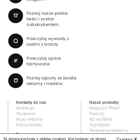
Poznaj nasze płatne
treści i zostań
subskrybentem
Przeczytaj wywiady z
ludźmi z branży
Przeczytaj opinie
fachowców
Poznaj raporty ze świata
reklamy i mediów
Kontakty do nas
Nasze produkty:
Redakcja
Magazyn "Press"
Wydawca
Press.pl
Biuro reklamy
AD wo/MAN
Prenumerata
Top Marka
Panorama Reklamy
Prawne:
Grand Video Awards
Ta strona korzysta z plików cookies. Korzystając ze strony
Zamknij
X
Regulamin