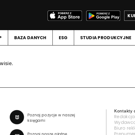
KU
P
BAZA DANYCH
ESG
STUDIA PRODUKCYJNE
wisie.
Kontakty 
a
Poznaj pozycje w naszej
Redakcja
księgarni
Wydawc
Biuro re
Prenume
Poznaj nasze płatne