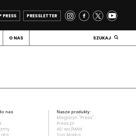
P PRESS
PRESSLETTER
O NAS
SZUKAJ
do nas
Nasze produkty:
Magazyn "Press"
a
Press.pl
klamy
AD wo/MAN
rata
Top Marka