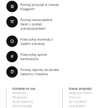
Poznaj pozycje w naszej
księgarni
Poznaj nasze płatne
treści i zostań
subskrybentem
Przeczytaj wywiady z
ludźmi z branży
Przeczytaj opinie
fachowców
Poznaj raporty ze świata
reklamy i mediów
Kontakty do nas
Nasze produkty:
Redakcja
Magazyn "Press"
Wydawca
Press.pl
Biuro reklamy
AD wo/MAN
Prenumerata
Top Marka