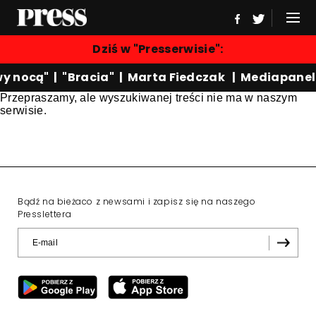
Dziś w "Presserwisie":
y nocą"
|
"Bracia"
|
Marta Fiedczak
|
Mediapanel
Przepraszamy, ale wyszukiwanej treści nie ma w naszym
serwisie.
Bądź na bieżaco z newsami i zapisz się na naszego
Presslettera