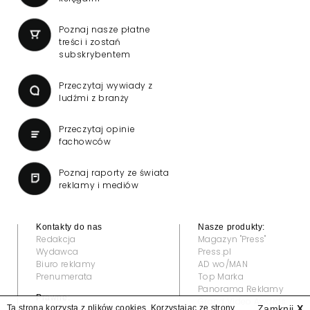
Poznaj nasze płatne
treści i zostań
subskrybentem
Przeczytaj wywiady z
ludźmi z branży
Przeczytaj opinie
fachowców
Poznaj raporty ze świata
reklamy i mediów
Kontakty do nas
Nasze produkty:
Redakcja
Magazyn "Press"
Wydawca
Press.pl
Biuro reklamy
AD wo/MAN
Prenumerata
Top Marka
Panorama Reklamy
Prawne:
Grand Video Awards
Ta strona korzysta z plików cookies. Korzystając ze strony
Zamknij
X
Regulamin