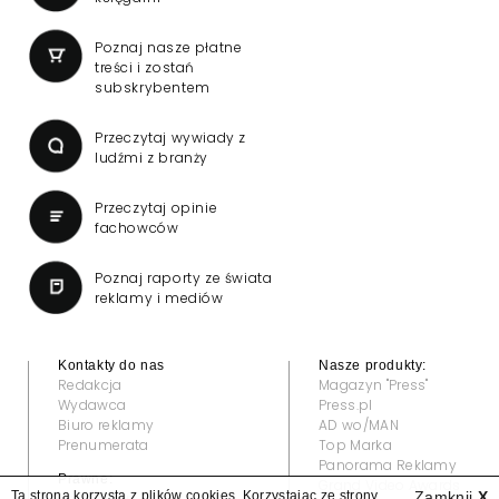
Poznaj nasze płatne
treści i zostań
subskrybentem
Przeczytaj wywiady z
ludźmi z branży
Przeczytaj opinie
fachowców
Poznaj raporty ze świata
reklamy i mediów
Kontakty do nas
Nasze produkty:
Redakcja
Magazyn "Press"
Wydawca
Press.pl
Biuro reklamy
AD wo/MAN
Prenumerata
Top Marka
Panorama Reklamy
Prawne:
Grand Video Awards
Ta strona korzysta z plików cookies. Korzystając ze strony
Zamknij
X
Regulamin