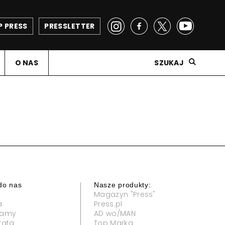
P PRESS
PRESSLETTER
O NAS
SZUKAJ
do nas
Nasze produkty:
Magazyn "Press"
a
Press.pl
klamy
AD wo/MAN
rata
Top Marka