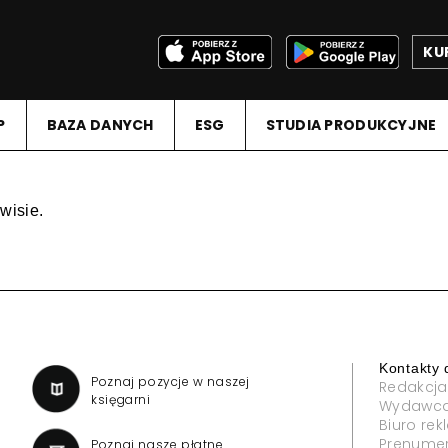
KU
P
BAZA DANYCH
ESG
STUDIA PRODUKCYJNE
wisie.
Kontakty 
a
Poznaj pozycje w naszej
Redakcja
księgarni
Wydawc
Biuro re
Prenume
Poznaj nasze płatne