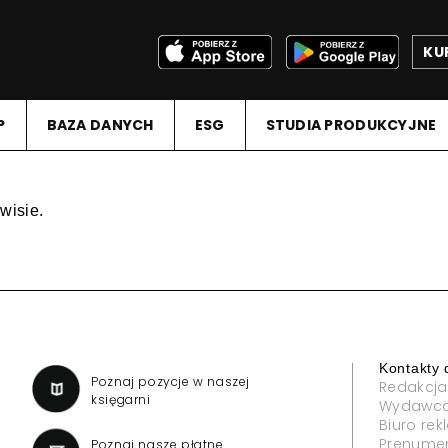
KU
P
BAZA DANYCH
ESG
STUDIA PRODUKCYJNE
wisie.
Kontakty 
a
Poznaj pozycje w naszej
Redakcja
księgarni
Wydawc
Biuro re
Prenume
Poznaj nasze płatne