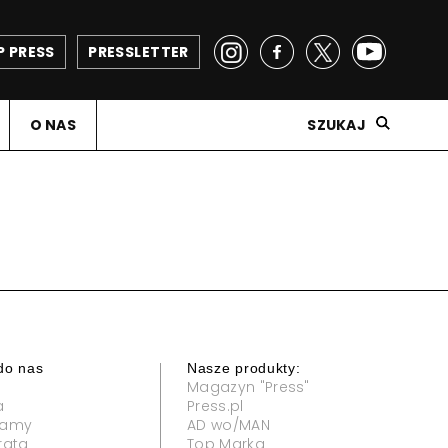
P PRESS
PRESSLETTER
O NAS
SZUKAJ
do nas
Nasze produkty:
Magazyn "Press"
a
Press.pl
klamy
AD wo/MAN
rata
Top Marka