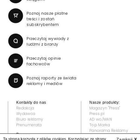
Poznaj nasze płatne
treści i zostań
subskrybentem
Przeczytaj wywiady z
ludźmi z branży
Przeczytaj opinie
fachowców
Poznaj raporty ze świata
reklamy i mediów
Kontakty do nas
Nasze produkty:
Redakcja
Magazyn "Press"
Wydawca
Press.pl
Biuro reklamy
AD wo/MAN
Prenumerata
Top Marka
Panorama Reklamy
Prawne:
Grand Video Awards
Ta strona korzysta z plików cookies. Korzystając ze strony
Zamknij
X
Regulamin