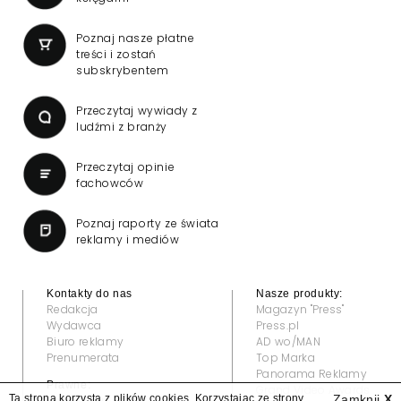
Poznaj nasze płatne
treści i zostań
subskrybentem
Przeczytaj wywiady z
ludźmi z branży
Przeczytaj opinie
fachowców
Poznaj raporty ze świata
reklamy i mediów
Kontakty do nas
Nasze produkty:
Redakcja
Magazyn "Press"
Wydawca
Press.pl
Biuro reklamy
AD wo/MAN
Prenumerata
Top Marka
Panorama Reklamy
Prawne:
Grand Video Awards
Ta strona korzysta z plików cookies. Korzystając ze strony
Zamknij
X
Regulamin