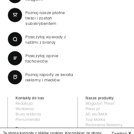
Poznaj nasze płatne
treści i zostań
subskrybentem
Przeczytaj wywiady z
ludźmi z branży
Przeczytaj opinie
fachowców
Poznaj raporty ze świata
reklamy i mediów
Kontakty do nas
Nasze produkty:
Redakcja
Magazyn "Press"
Wydawca
Press.pl
Biuro reklamy
AD wo/MAN
Prenumerata
Top Marka
Panorama Reklamy
Prawne:
Grand Video Awards
Ta strona korzysta z plików cookies. Korzystając ze strony
Zamknij
X
Regulamin