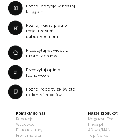
Poznaj pozycje w naszej
księgarni
Poznaj nasze płatne
treści i zostań
subskrybentem
Przeczytaj wywiady z
ludźmi z branży
Przeczytaj opinie
fachowców
Poznaj raporty ze świata
reklamy i mediów
Kontakty do nas
Nasze produkty:
Redakcja
Magazyn "Press"
Wydawca
Press.pl
Biuro reklamy
AD wo/MAN
Prenumerata
Top Marka