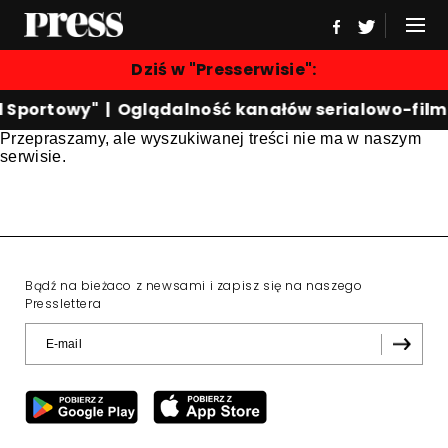
Dziś w "Presserwisie":
d Sportowy"
|
Oglądalność kanałów serialowo-fil
Przepraszamy, ale wyszukiwanej treści nie ma w naszym
serwisie.
Bądź na bieżaco z newsami i zapisz się na naszego
Presslettera