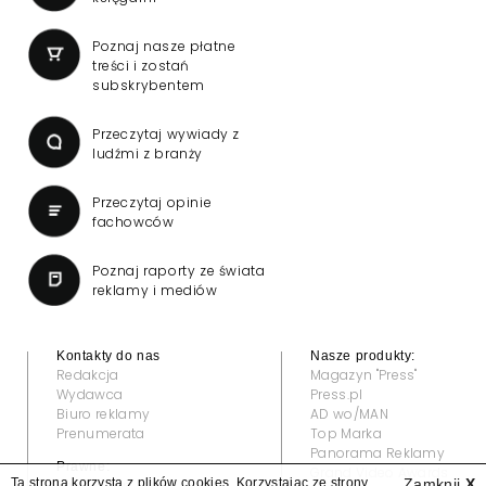
Poznaj nasze płatne
treści i zostań
subskrybentem
Przeczytaj wywiady z
ludźmi z branży
Przeczytaj opinie
fachowców
Poznaj raporty ze świata
reklamy i mediów
Kontakty do nas
Nasze produkty:
Redakcja
Magazyn "Press"
Wydawca
Press.pl
Biuro reklamy
AD wo/MAN
Prenumerata
Top Marka
Panorama Reklamy
Prawne:
Grand Video Awards
Ta strona korzysta z plików cookies. Korzystając ze strony
Zamknij
X
Regulamin