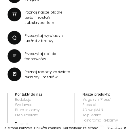
Poznaj nasze płatne
treści i zostań
subskrybentem
Przeczytaj wywiady z
ludźmi z branży
Przeczytaj opinie
fachowców
Poznaj raporty ze świata
reklamy i mediów
Kontakty do nas
Nasze produkty:
Redakcja
Magazyn "Press"
Wydawca
Press.pl
Biuro reklamy
AD wo/MAN
Prenumerata
Top Marka
Panorama Reklamy
Prawne:
Grand Video Awards
Ta strona korzysta z plików cookies. Korzystając ze strony
Zamknij
X
Regulamin