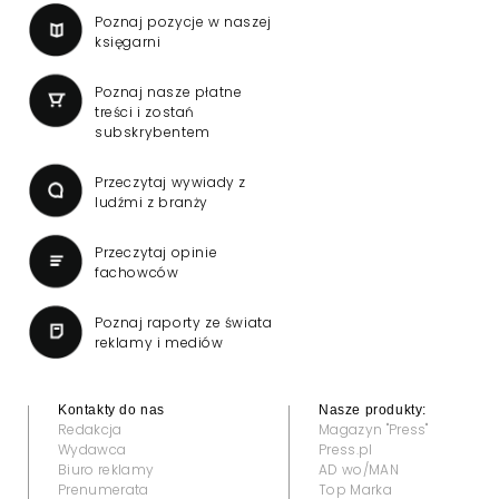
Poznaj pozycje w naszej
księgarni
Poznaj nasze płatne
treści i zostań
subskrybentem
Przeczytaj wywiady z
ludźmi z branży
Przeczytaj opinie
fachowców
Poznaj raporty ze świata
reklamy i mediów
Kontakty do nas
Nasze produkty:
Redakcja
Magazyn "Press"
Wydawca
Press.pl
Biuro reklamy
AD wo/MAN
Prenumerata
Top Marka