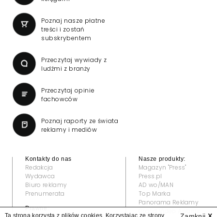
Poznaj nasze płatne
treści i zostań
subskrybentem
Przeczytaj wywiady z
ludźmi z branży
Przeczytaj opinie
fachowców
Poznaj raporty ze świata
reklamy i mediów
Kontakty do nas
Nasze produkty:
Redakcja
Magazyn "Press"
Wydawca
Press.pl
Biuro reklamy
AD wo/MAN
Prenumerata
Top Marka
Panorama Reklamy
Prawne:
Grand Video Awards
Ta strona korzysta z plików cookies. Korzystając ze strony
Zamknij
X
Regulamin