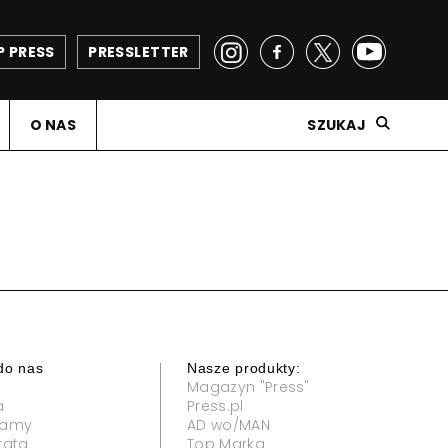
P PRESS
PRESSLETTER
O NAS
SZUKAJ
do nas
Nasze produkty:
Magazyn "Press"
a
Press.pl
klamy
AD wo/MAN
rata
Top Marka