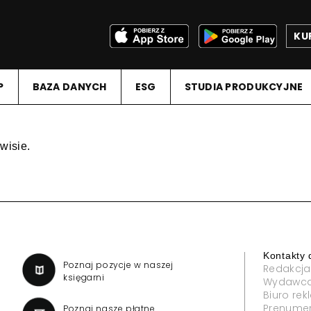
KU
P
BAZA DANYCH
ESG
STUDIA PRODUKCYJNE
wisie.
Kontakty 
a
Poznaj pozycje w naszej
Redakcja
księgarni
Wydawc
Biuro re
Prenume
Poznaj nasze płatne