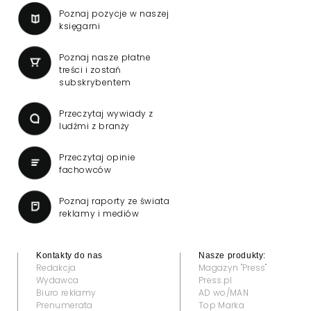
Poznaj pozycje w naszej
księgarni
Poznaj nasze płatne
treści i zostań
subskrybentem
Przeczytaj wywiady z
ludźmi z branży
Przeczytaj opinie
fachowców
Poznaj raporty ze świata
reklamy i mediów
Kontakty do nas
Nasze produkty:
Redakcja
Magazyn "Press"
Wydawca
Press.pl
Biuro reklamy
AD wo/MAN
Prenumerata
Top Marka