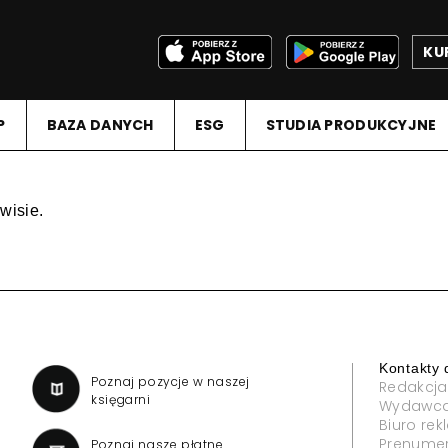
KU
P
BAZA DANYCH
ESG
STUDIA PRODUKCYJNE
wisie.
Kontakty 
a
Poznaj pozycje w naszej
Redakcja
księgarni
Wydawc
Biuro re
Prenume
Poznaj nasze płatne