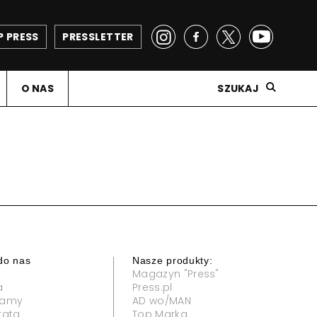
P PRESS
PRESSLETTER
O NAS
SZUKAJ
do nas
Nasze produkty:
Magazyn "Press"
a
Press.pl
klamy
AD wo/MAN
rata
Top Marka